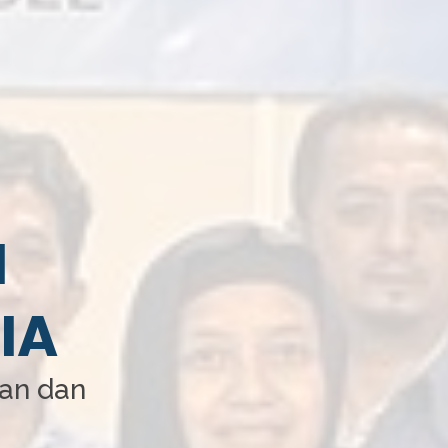
I
IA
aan dan